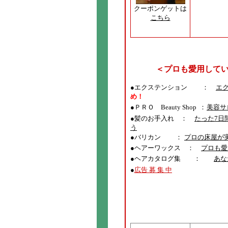
クーポンゲットは
こちら
＜プロも愛用して
●エクステンション ：
エ
め！
●
ＰＲＯ Beauty Shop ：
美容サ
●髪のお手入れ ：
たった7日
う
●バリカン ：
プロの床屋が
●ヘアーワックス ：
プロも愛
●ヘアカタログ集 ：
あな
●
広告 募 集 中