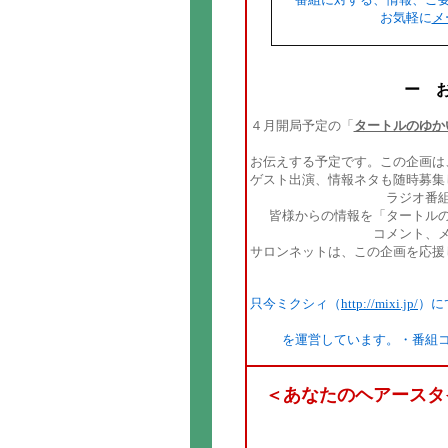
お気軽に
メ
ー お
４月開局予定の「
タートルのゆか
お伝えする予定です。この企画は
ゲスト出演、情報ネタも随時募集
ラジオ番
皆様からの情報を「タートル
コメント、
サロンネットは、この企画を応援
只今ミクシィ（
http://mixi.jp/
）に
を運営しています。・番組
＜あなたのヘアースタ