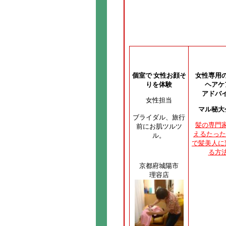
個室で 女性お顔そ
女性専用
りを体験
ヘアケ
アドバ
女性担当
マル秘大
ブライダル、旅行
髪の専門
前にお肌ツルツ
えるたった
ル。
で髪美人に
る方
京都府城陽市
理容店