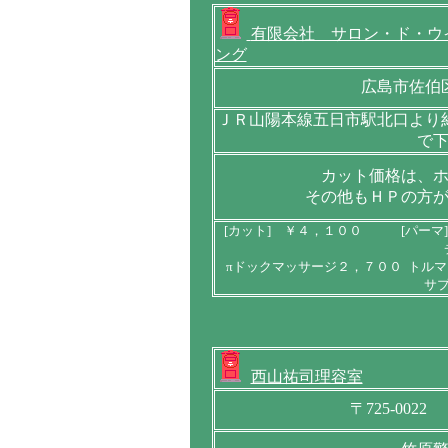
有限会社 サロン・ド・ウ
ング
広島市佐伯
ＪＲ山陽本線五日市駅北口より
で
カット価格は、
その他もＨＰの方
[カット] ￥４，１００ [パーマ
πドックマッサージ２，７００ トル
サ
西山祐司理容室
〒725-002