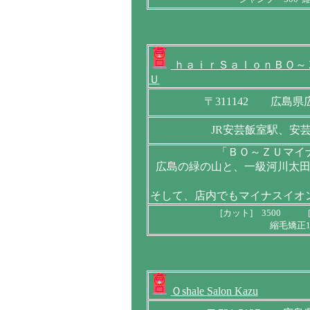
ｈａｉｒＳａｌｏｎＢＯ～
Ｕ
〒311142 広島県
JR安芸飯室駅、安
「ＢＯ～ＺＵマイ
広島の緑の山と、一級河川太
そして、店内でもマイナスイオ
[カット] 3500 [
縮毛矯正1
Ｏshale Salon Kazu