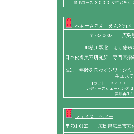
育毛コース ３０００ 女性顔そり 
へあーさろん えんどれす
〒733-0003 
JR横川駅北口より徒
日本皮膚美容研究所 専門医指
性別・年齢を問わずシワ・シミ
生エス
[カット] ３７８０
レディースシェービング ２
美肌再生シ
フェイス ヘアー
〒731-0123 広島県広島