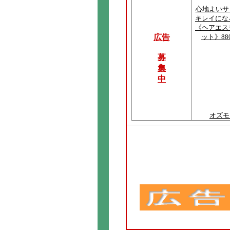
心地よいサ
キレイにな
《ヘアエス
広告
ット》88
募
集
中
オズモ