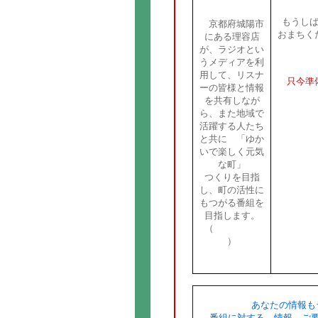
もうし
京都府城陽市
おまちく
にある理容店
が、ラジオとい
うメディアを利
用して、リスナ
只今準
ーの皆様と情報
を共有しなが
ら、また地域で
活躍する人たち
と共に 「ゆか
いで楽しく元気
な町」
つくりを目指
し、町の活性に
もつがる番組を
目指します。
（
詳細はこち
ら
）
あなたの情報も
番組に対する、情報、ご