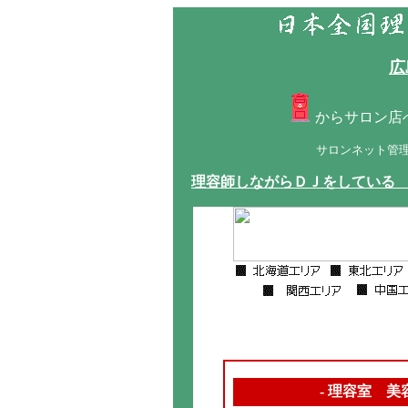
広
からサロン店
サロンネット管
理容師しながらＤＪをしている
- 理容室 美