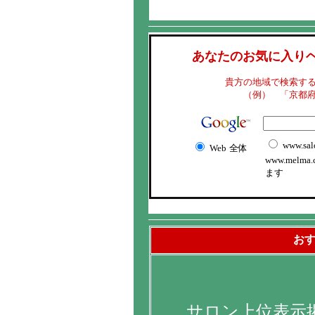
あなたのお気に入り
貴方の地域で検索す
（例） 「京都
www.sal
Web
全体
www.melma
ます
お
サロン上位表示掲