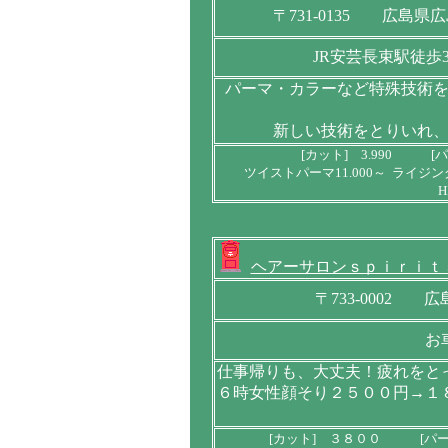
〒731-0135 広島県
JR安芸長束駅徒歩
パーマ・カラーなど特殊技術
新しい技術をとりいれ
[カット] 3.990 [パ
ツイストパーマ11.000～ ライジン
H
ヘアーサロンｓｐｉｒｉｔ
〒733-0002
お
仕事帰りも、大丈夫！疲れをと
６時女性顔そり２５００円→１
[カット] ３８００ [パ