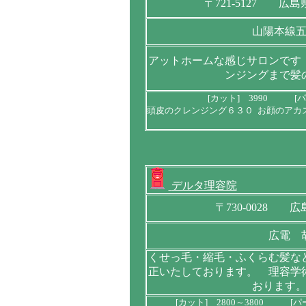
〒721-5127 
山陽本線
アットホームな感じサロンです
ンジングまで髪
[カット] 3990 [パ
頭皮のクレンジング６３０ お顔のアカ
デルタ理容院
〒730-0028
広電 
くせっ毛・縮毛・ふくらむ髪な
正いたしております。 理容学
おります
[カット] 2800～3800 [パー