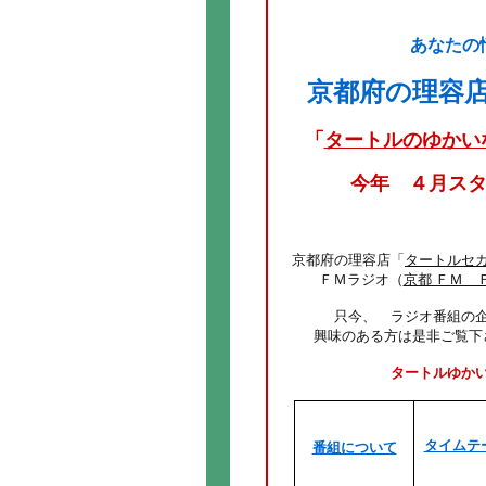
あなたの
京都府の理容
「
タートルのゆかい
今年 ４月ス
京都府の理容店「
タートルセ
ＦＭラジオ（
京都 ＦＭ 
只今、 ラジオ番組の
興味のある方は是非ご覧下
タートルゆか
タイムテ
番組について