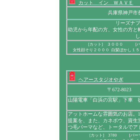
カット イン ＷＡＶＥ
兵庫県神戸市
リーズナ
幼児から年配の方、女性の方と
[カット] ３０００ [
女性顔そり２０００ 白髪ぼかし１５
ヘアースタジオやぎ
〒672-802
山陽電車「白浜の宮駅」下車 
アットホームな雰囲気のお店。
提案を、また、カネボウ、資生
つ毛パーマなど、トータルでア
[カット] 3780 [パー