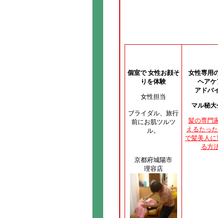
個室で 女性お顔そ
女性専用
りを体験
ヘアケ
アドバ
女性担当
マル秘大
ブライダル、旅行
髪の専門
前にお肌ツルツ
えるたった
ル。
で髪美人に
る方
京都府城陽市
理容店