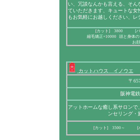
い、冗談なんかも言える、そん
ていただきます、キュートな女
もお気軽にお越しください、レ
[カット] 3800 [パ
縮毛矯正+10000 頭と身体の
お顔
カットハウス イノウエ
〒65
阪神電鉄
アットホームな癒し系サロンで
ンセリング・
[カット] 3500～ [