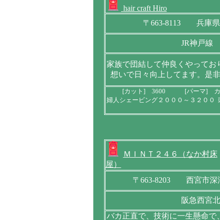
hair craft Hiro
〒663-8113 兵
JR神戸線
家族で団結して仲良くやってお
想いで日々向上してます。是
[カット] 3600 [パーマ]
婦人シェービング２０００～３２００ 
ＭＩＮＴ２４６（なか村床
屋）
〒663-8203 西宮市深
阪急西宮
バカ正直で、技術に一生懸命で