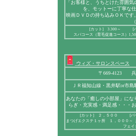
「お客様と、うちとけた雰囲気
を、モットーに丁寧な
映画ＤＶＤの持ち込みＯＫです
[カット] 3.300～ [パ
スパコース（育毛促進コース）1,500
ウィズ・サロンスペース
〒669-4123 
ＪＲ福知山線・黒井駅or市島
あなたの「癒しの小部屋」にな
らぎ・充実感・満足感・・・
[カット] ２，５００ [パ
まつげエクステ１ヶ所 １，０００～ 
フェイ