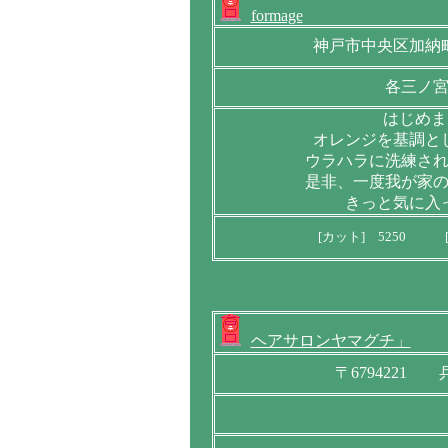
formage
神戸市中央区加納
各三ノ
はじめまし
オレンジを基調と
ウラハラに洗練さ
是非、一度我が家
きっと気に入
[カット] 5250 [
ヘアサロンヤマグチ」
〒6794221