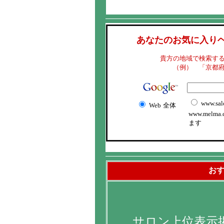
あなたのお気に入り
貴方の地域で検索す
（例） 「京都
www.sal
Web
全体
www.melma
ます
お
サロン上位表示掲