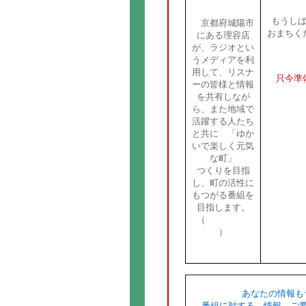
もうし
京都府城陽市
おまちく
にある理容店
が、ラジオとい
うメディアを利
用して、リスナ
只今準
ーの皆様と情報
を共有しなが
ら、また地域で
活躍する人たち
と共に 「ゆか
いで楽しく元気
な町」
つくりを目指
し、町の活性に
もつがる番組を
目指します。
（
詳細はこち
ら
）
あなたの情報も
番組に対する、情報、ご