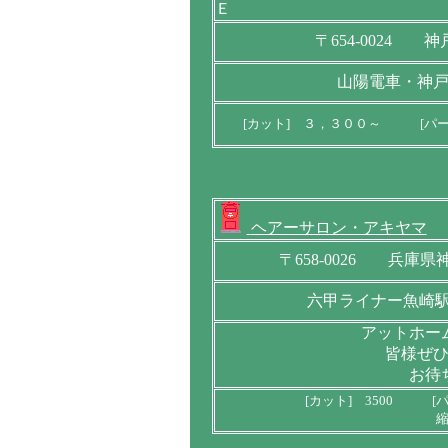
Ｅ
〒654-0024
山陽電車・神
[カット] ３，３００～ [パ
ヘアーサロン・アキヤマ
〒658-0026 兵庫
六甲ライナー魚崎駅
アットホー
皆様ぜ
お待
[カット] 3500 [パ
縮