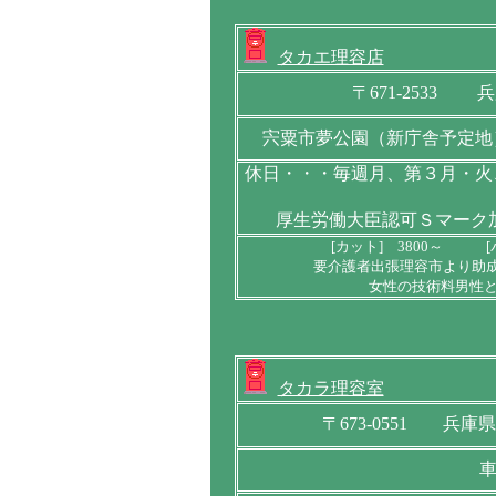
タカエ理容店
〒671-2533 
宍粟市夢公園（新庁舎予定地
休日・・・毎週月、第３月・火、土
厚生労働大臣認可Ｓマーク
[カット] 3800～ [
要介護者出張理容市より助
女性の技術料男性と
タカラ理容室
〒673-0551 兵