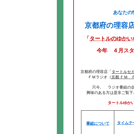
あなたの
京都府の理容
「
タートルのゆかい
今年 ４月ス
京都府の理容店「
タートルセ
ＦＭラジオ（
京都 ＦＭ 
只今、 ラジオ番組の
興味のある方は是非ご覧下
タートルゆか
タイムテ
番組について