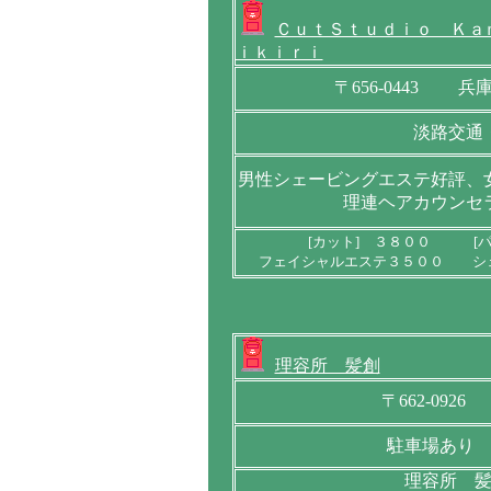
ＣｕｔＳｔｕｄｉｏ Ｋａ
ｉｋｉｒｉ
〒656-0443 
淡路交通
男性シェービングエステ好評、
理連ヘアカウンセ
[カット] ３８００ [
フェイシャルエステ３５００ シ
理容所 髪創
〒662-092
駐車場あり
理容所 