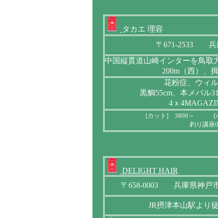
タカエ 理容
〒671-2533 
中国縦貫道山崎インターを鳥取方面
200m（西）、
花粉症、ウィ
黒鯛55cm、本メバル3
4ｘ4MAGAZI
[カット] 3800～ [
釣り講座
DELIGHT HAIR
〒658-0003 兵庫県神
JR摂津本山駅より