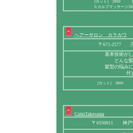
[カット] 2800 [
スカルプマッサージ500
ヘアーサロン カラカワ
〒671-257
基本技術が
どんな
髪型の悩み
付
[カット] 380
CutinTakayama
〒6550011 