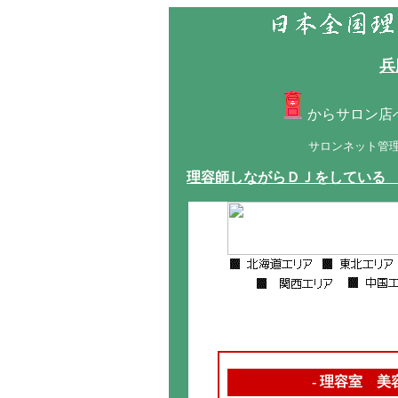
兵
からサロン店
サロンネット管
理容師しながらＤＪをしている
- 理容室 美