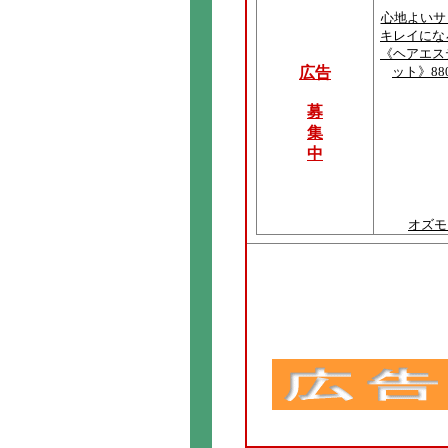
心地よいサ
キレイにな
《ヘアエス
広告
ット》88
募
集
中
オズモ