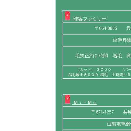
理容ファミリー
〒664-0836
JR伊丹
毛矯正約２時間 増毛、
[カット] ３０００ [パ
縮毛矯正８０００ 増毛 １時間１５
Ｍｉ－Ｍｕ
〒671-1257 
山陽電車網