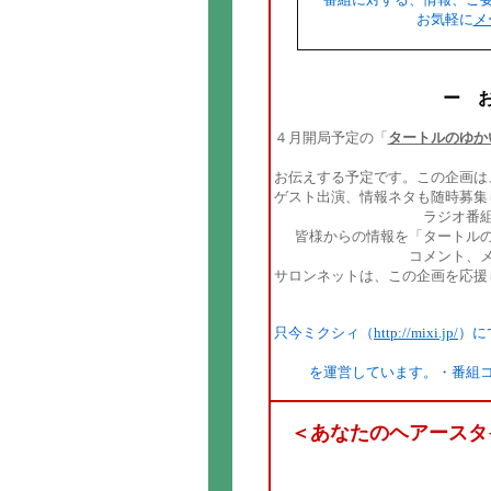
お気軽に
メ
ー お
４月開局予定の「
タートルのゆか
お伝えする予定です。この企画は
ゲスト出演、情報ネタも随時募集
ラジオ番
皆様からの情報を「タートル
コメント、
サロンネットは、この企画を応援
只今ミクシィ（
http://mixi.jp/
）に
を運営しています。・番組
＜あなたのヘアースタ