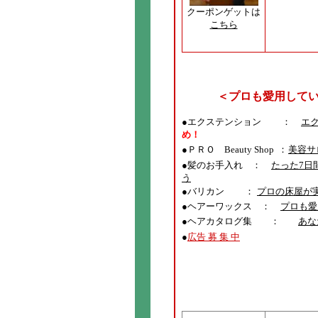
クーポンゲットは
こちら
＜プロも愛用して
●エクステンション ：
エ
め！
●
ＰＲＯ Beauty Shop ：
美容サ
●髪のお手入れ ：
たった7日
う
●バリカン ：
プロの床屋が
●ヘアーワックス ：
プロも愛
●ヘアカタログ集 ：
あな
●
広告 募 集 中