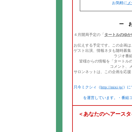
お気軽に
メ
ー お
４月開局予定の「
タートルのゆか
お伝えする予定です。この企画は
ゲスト出演、情報ネタも随時募集
ラジオ番
皆様からの情報を「タートル
コメント、
サロンネットは、この企画を応援
只今ミクシィ（
http://mixi.jp/
）に
を運営しています。・番組
＜あなたのヘアースタ