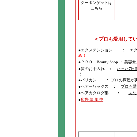
クーポンゲットは
こちら
＜プロも愛用して
●エクステンション ：
エ
め！
●
ＰＲＯ Beauty Shop ：
美容サ
●髪のお手入れ ：
たった7日
う
●バリカン ：
プロの床屋が
●ヘアーワックス ：
プロも愛
●ヘアカタログ集 ：
あな
●
広告 募 集 中