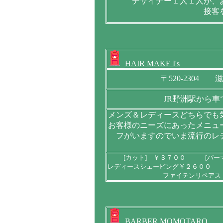
デザイナー１人１人が、
接客
HAIR MAKE I's
〒520-2304
JR野洲駅から車
メンズ＆レディースどちらでも
お客様のニーズにあったメニュ
フがいますのでいま流行のレ
[カット] ￥３７００ [パー
レディースシェービング￥２６００
ファイテンリペア
BARBER MOMOTARO