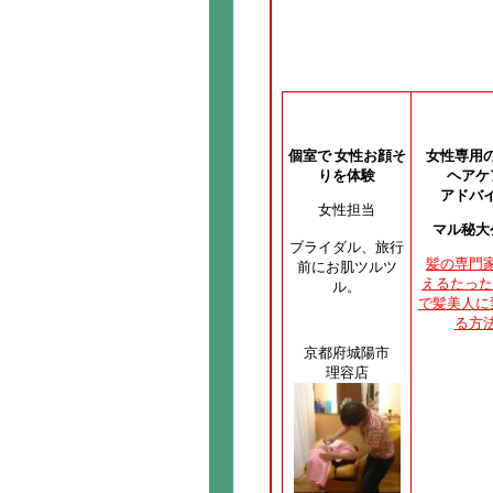
個室で 女性お顔そ
女性専用
りを体験
ヘアケ
アドバ
女性担当
マル秘大
ブライダル、旅行
髪の専門
前にお肌ツルツ
えるたった
ル。
で髪美人に
る方
京都府城陽市
理容店