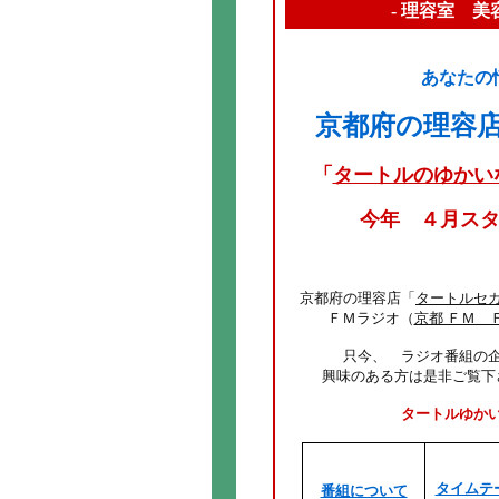
- 理容室 美
あなたの
京都府の理容
「
タートルのゆかい
今年 ４月ス
京都府の理容店「
タートルセ
ＦＭラジオ（
京都 ＦＭ 
只今、 ラジオ番組の
興味のある方は是非ご覧下
タートルゆか
タイムテ
番組について