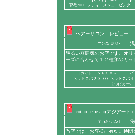
育毛2000 レディースシェービング30
ヘアーサロン レビュー
〒525-0027
明るい雰囲気のお店です。オリ
ーズに合わせて１２種類のカッ
[カット] ２８００～ [パ
ヘッドスパ２０００ ヘッドスパ４
まつげカール
cuthouse agiato(アジアート
〒520-3221 
当店では、お客様に有効に時間