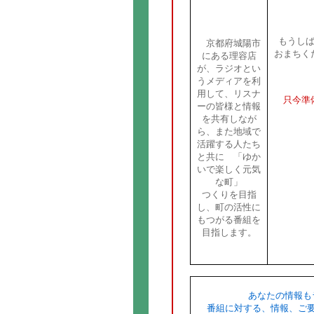
もうし
京都府城陽市
おまちく
にある理容店
が、ラジオとい
うメディアを利
用して、リスナ
只今準
ーの皆様と情報
を共有しなが
ら、また地域で
活躍する人たち
と共に 「ゆか
いで楽しく元気
な町」
つくりを目指
し、町の活性に
もつがる番組を
目指します。
あなたの情報も
番組に対する、情報、ご