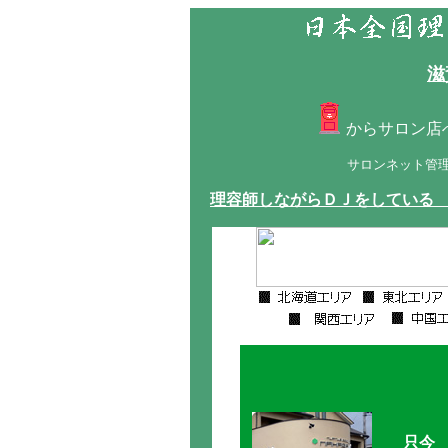
滋
からサロン店
サロンネット管
理容師しながらＤＪをしている
只今