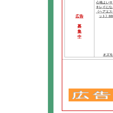
心地よいサ
キレイにな
《ヘアエス
広告
ット》88
募
集
中
オズモ