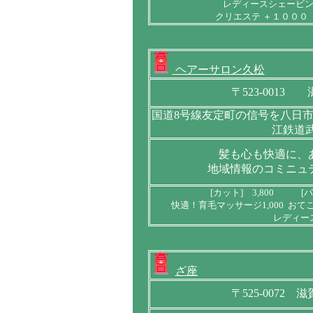
レディースシェービン
クリエステ ＋１０００
ヘアーサロン久松
〒523-001
国道8号線友定町の信号を八日市
江鉄道
髪も心も快適に、
地域情報のコミニュ
[カット] 3,800 [パ
快適！育毛マッサージ1,000 おて
レディー
ざ座
〒525-007