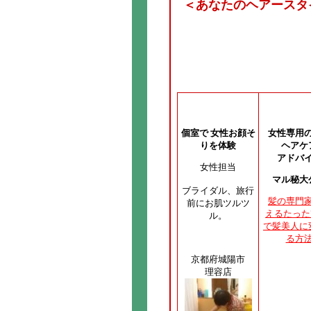
＜あなたのヘアースタ
個室で 女性お顔そ
女性専用
りを体験
ヘアケ
アドバ
女性担当
マル秘大
ブライダル、旅行
髪の専門
前にお肌ツルツ
えるたった
ル。
で髪美人に
る方
京都府城陽市
理容店