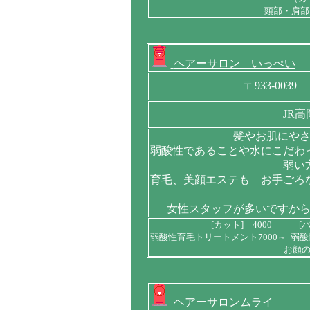
頭部・肩部
ヘアーサロン いっぺい
〒933-00
JR
髪やお肌にや
弱酸性であることや水にこだわ
弱い
育毛、美顔エステも お手ごろ
女性スタッフが多いですか
[カット] 4000 [パ
弱酸性育毛トリートメント7000～ 弱酸
お顔の
ヘアーサロンムライ