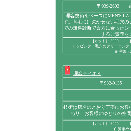
〒939-2603
理容技術をベースにMEN'S L
す。育毛には欠かせない毛穴の
での無料診断で貴方に合ったシ
するご質問を
[カット] 3990 [
トッピング・毛穴のクリーニング 1
縮毛矯正の
理容テイネイ
〒932-0135
技術は店名のとおり丁寧にお客
わり、お客様にゆとりの空
[カット] 3900 [
白髪染め 6