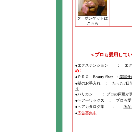
クーポンゲットは
こちら
＜プロも愛用して
●エクステンション ：
エ
め！
●
ＰＲＯ Beauty Shop ：
美容サ
●髪のお手入れ ：
たった7日
う
●バリカン ：
プロの床屋が
●ヘアーワックス ：
プロも愛
●ヘアカタログ集 ：
あな
●
広告募集中