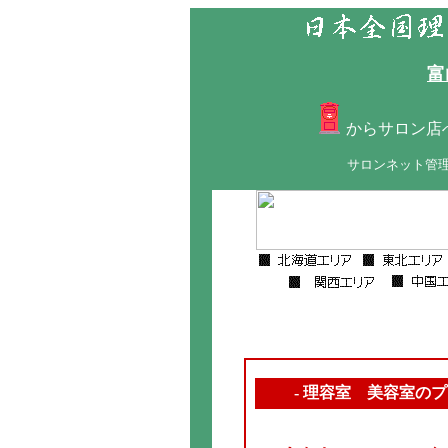
富
からサロン店
サロンネット管
- 理容室 美容室のプ