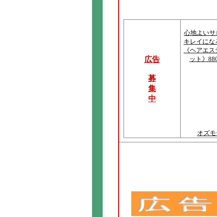
心地よいサ
キレイにな
《ヘアエス
広告
ット》88
募
集
中
オズモ