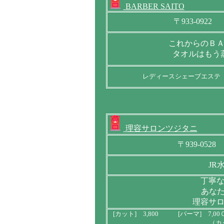
BARBER SAITO
〒933-09
これからのＢ
タオルはもう
レディースシェーブエステ
理容サロンツジタニ
〒939-0
JR
丁寧
あなた
理容サ
[カット] 3,800 [パーマ] 7,
（カ