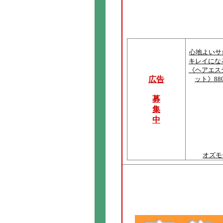
心地よいサ
キレイにな
《ヘアエス
広告
ット》88
募
集
中
オズモ