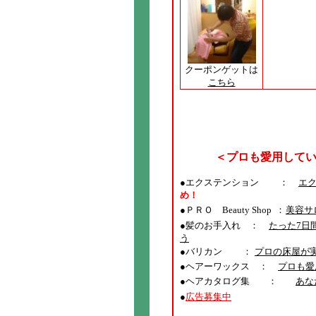
クーポンゲットは
こちら
＜プロも愛用して
●エクステンション ：
エ
め！
●
ＰＲＯ Beauty Shop ：
美容サ
●髪のお手入れ ：
たった7日
う
●バリカン ：
プロの床屋が
●ヘアーワックス ：
プロも愛
●ヘアカタログ集 ：
あな
●
広告募集中