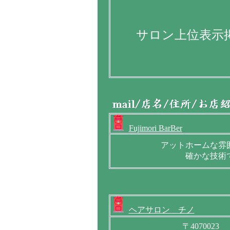
サロン上位表示掲
Fujimori BarBer
アットホームな雰
確かな技術
ヘアサロン チノ
〒407002