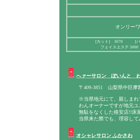
オンリー
[カット] 3670 [パ
フェイスエステ 3000 
へァーサロン ぽいんと 
〒409-3851 山梨県中巨摩
※当県地元にて、親しまれ
わんオーナーですが地元ユ
無駄をなくした格安店!!床屋
当県来た際でも、理容して
オシャレサロン ふかさわ