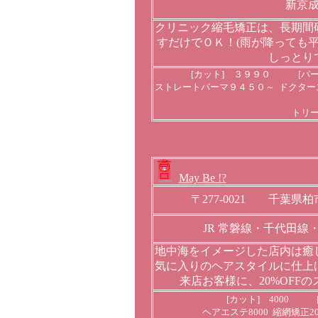
新京
クリニック縮毛矯正は、長期間
すだけでＯＫ！(雨が降っても
しっとり
[カット] ３９９０ [パ
ストレートパーマ９４５０～ ドクター
トリ
May Be !?
〒277-0021 千葉県柏
JR 常磐線・千代田線
地中海をイメージした店内は癒
気に入りのヘアスタイルに仕上
来店お客様に、20%OFF
[カット] 4000 [
ヘアエステ8000 縮網矯正20