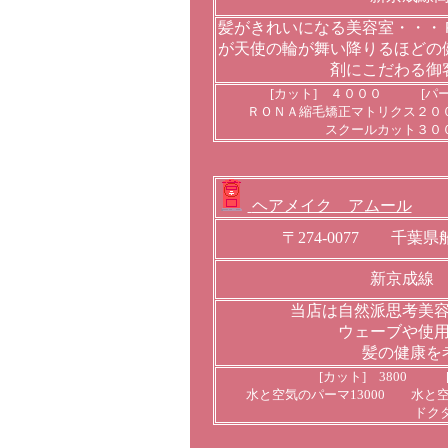
髪がきれいになる美容室・・・
が天使の輪が舞い降りるほどの
剤にこだわる御
[カット] ４０００ [パ
ＲＯＮＡ縮毛矯正マトリクス２０
スクールカット３０
ヘアメイク アムール
〒274-0077 千葉県
新京成線
当店は自然派思考美
ウェーブや使
髪の健康を
[カット] 3800 [
水と空気のパーマ13000 水と空
ドクタ