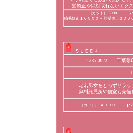
髪矯正や絶対取れないエク
[カット] 3900 [パ
縮毛矯正１００００～ 前髪矯正３００
ＳＬＥＥＫ
〒285-0922 千
老若男女をとわずリラッ
無料託児所や個室も完備
[カット] ４０００ [パ