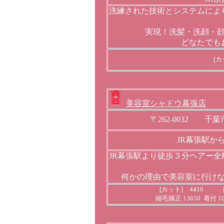
洗練された技術とシステムによ
実現！洗髪・洗顔・
どなたでも
[
美容室シャドウ幕張店
〒262-0032 
JR幕張駅か
JR幕張駅より徒歩３分ヘアー
何かの理由で美容室に行け
[カット] 4410 [
縮毛矯正 13650 着付 1