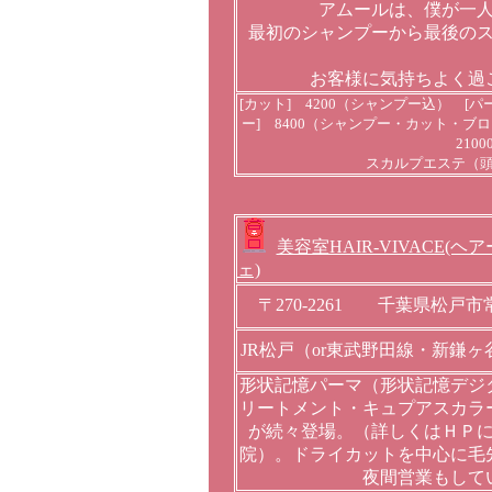
アムールは、僕が一
最初のシャンプーから最後の
お客様に気持ちよく過
[カット] 4200（シャンプー込） [
ー] 8400（シャンプー・カット・
210
スカルプエステ（頭皮）
美容室HAIR-VIVACE(
ェ)
〒270-2261 千葉県松戸市
JR松戸（or東武野田線・新鎌
形状記憶パーマ（形状記憶デジ
リートメント・キュプアスカラ
が続々登場。（詳しくはＨＰ
院）。ドライカットを中心に毛
夜間営業もして