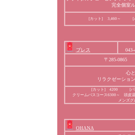
完全個室
[カット] 3,460～ [
ブレス
043
〒285-086
心
リラクゼーショ
[カット] 4200 [パ
クリームバスコース
6300～ 頭皮
メンズグ
OHANA