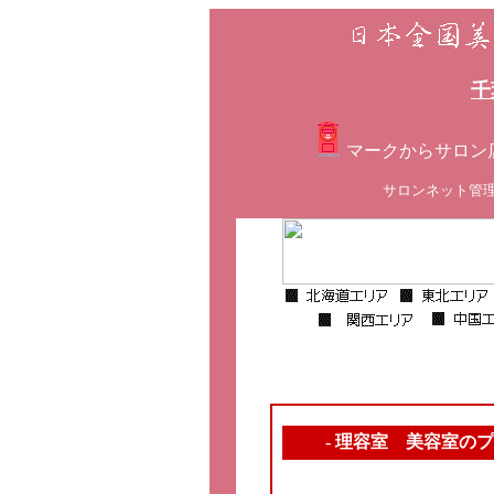
千
マークからサロン
サロンネット管
- 理容室 美容室の