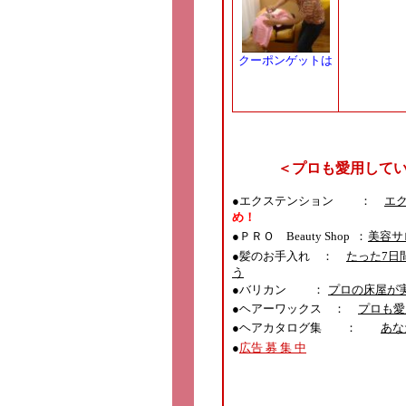
クーポンゲットは
こちら
＜プロも愛用して
●エクステンション ：
エ
め！
●
ＰＲＯ Beauty Shop ：
美容サ
●髪のお手入れ ：
たった7日
う
●バリカン ：
プロの床屋が
●ヘアーワックス ：
プロも愛
●ヘアカタログ集 ：
あな
●
広告 募 集 中