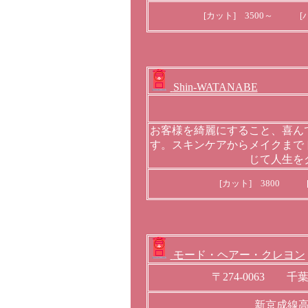
[カット] 3500～ [パ
Shin-WATANABE
お客様を綺麗にすること、喜ん
す。スキンケアからメイクまで
じて人生を
[カット] 3800 [
モード・ヘアー・クレヨン
〒274-0063 
新京成線