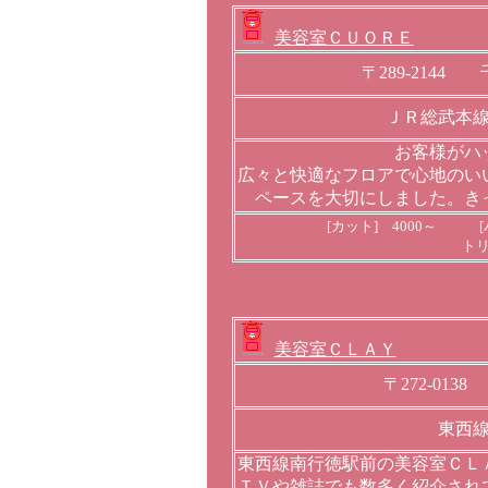
美容室ＣＵＯＲＥ
〒289-214
ＪＲ総武本
お客様がハ
広々と快適なフロアで心地のい
ペースを大切にしました。き
[カット] 4000～ [
トリ
美容室ＣＬＡＹ
〒272-0138
東西
東西線南行徳駅前の美容室ＣＬ
ＴＶや雑誌でも数多く紹介され