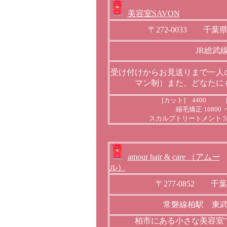
美容室SAVON
〒272-0033 千
JR総武
受け付けからお見送りまで一人
マン制）また、どなたに
[カット] 4400 [
縮毛矯正 1680
スカルプトリートメント 59
amour hair & care （アムー
ル）
〒277-0852 千
常磐線柏駅 東
柏市にある小さな美容室