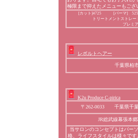
極限まで抑えたメニューもござ
[カット]4725 [パーマ] 52
トリートメントストレート8
プレミア
レボルトヘアー
千葉県柏市柏
K2u Produce C-pirica
〒262-0033 千葉県千
JR総武線幕張本
当サロンのコンセプトはパー
格、ライフスタイルは様々です