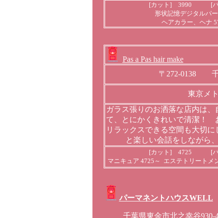
[カット] 3990 [パ
形状記憶デジタルパーマ 
ヘアカラー、ヘナ 57
Pas a Pas hair make
〒272-0138 
東京メ
ガラス張りのお洒落な店内は、
て、とにかくきれいで清潔！ 
リラックスできる空間も大切に
と楽しい会話をしながら
[カット] 4725 [パ
マニキュア 4725～ エステトリートメント
パーマネントハウスWELL
千葉県東金市北之幸谷930-4