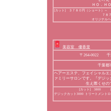
ＨＯ．Ｈ
[カット] ３７８０円（ショート）～
７８
オリジナルヘ
美容室 優香里
〒264-0022 
千葉都
ヘアーエステ、フェイシャルエ
ァミリーサロンです。『デジッ
生え際くせの
[カット] 3800 [
デジックカット3000 トリートメントロ