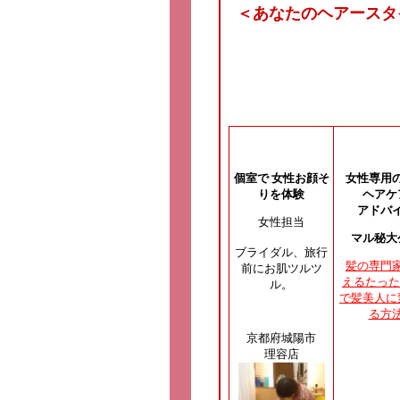
＜あなたのヘアースタ
個室で 女性お顔そ
女性専用
りを体験
ヘアケ
アドバ
女性担当
マル秘大
ブライダル、旅行
髪の専門
前にお肌ツルツ
えるたった
ル。
で髪美人に
る方
京都府城陽市
理容店