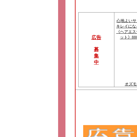
心地よいサ
キレイにな
《ヘアエス
広告
ット》88
募
集
中
オズモ